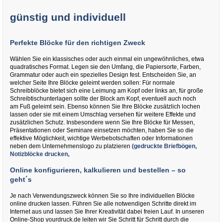
günstig und individuell
Perfekte Blöcke für den richtigen Zweck
Wählen Sie ein klassisches oder auch einmal ein ungewöhnliches, etwa
quadratisches Format. Legen sie den Umfang, die Papiersorte, Farben,
Grammatur oder auch ein spezielles Design fest. Entscheiden Sie, an
welcher Seite Ihre Blöcke geleimt werden sollen: Für normale
Schreibblöcke bietet sich eine Leimung am Kopf oder links an, für große
Schreibtischunterlagen sollte der Block am Kopf, eventuell auch noch
am Fuß geleimt sein. Ebenso können Sie Ihre Blöcke zusätzlich lochen
lassen oder sie mit einem Umschlag versehen für weitere Effekte und
zusätzlichen Schutz. Insbesondere wenn Sie Ihre Blöcke für Messen,
Präsentationen oder Seminare einsetzen möchten, haben Sie so die
effektive Möglichkeit, wichtige Werbebotschaften oder Informationen
neben dem Unternehmenslogo zu platzieren
(gedruckte Briefbögen,
Notizblöcke drucken,
Online konfigurieren, kalkulieren und bestellen – so
geht´s
Je nach Verwendungszweck können Sie so Ihre individuellen Blöcke
online drucken lassen. Führen Sie alle notwendigen Schritte direkt im
Internet aus und lassen Sie Ihrer Kreativität dabei freien Lauf. In unseren
Online-Shop yourdruck.de leiten wir Sie Schritt für Schritt durch die