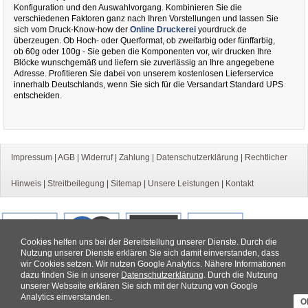
Konfiguration und den Auswahlvorgang. Kombinieren Sie die
verschiedenen Faktoren ganz nach Ihren Vorstellungen und lassen Sie
sich vom Druck-Know-how der
Online Druckerei
yourdruck.de
überzeugen. Ob Hoch- oder Querformat, ob zweifarbig oder fünffarbig,
ob 60g oder 100g - Sie geben die Komponenten vor, wir drucken Ihre
Blöcke wunschgemäß und liefern sie zuverlässig an Ihre angegebene
Adresse. Profitieren Sie dabei von unserem kostenlosen Lieferservice
innerhalb Deutschlands, wenn Sie sich für die Versandart Standard UPS
entscheiden.
Impressum
|
AGB
|
Widerruf
|
Zahlung
|
Datenschutzerklärung
|
Rechtlicher
Hinweis
|
Streitbeilegung
|
Sitemap
|
Unsere Leistungen
|
Kontakt
Cookies helfen uns bei der Bereitstellung unserer Dienste. Durch die
Nutzung unserer Dienste erklären Sie sich damit einverstanden, dass
wir Cookies setzen. Wir nutzen Google Analytics. Nähere Informationen
dazu finden Sie in unserer
Datenschutzerklärung
. Durch die Nutzung
unserer Webseite erklären Sie sich mit der Nutzung von Google
Analytics einverstanden.
O
Copyright © 2019 by yourdruck.de, ein Service der Yourdruck