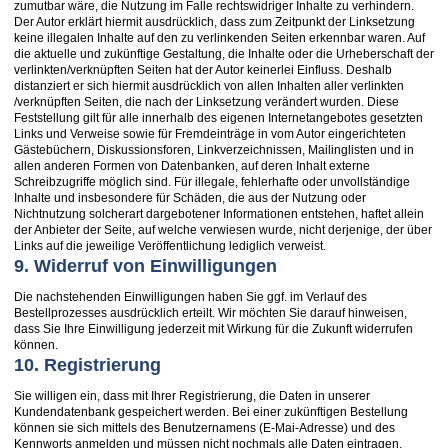
zumutbar wäre, die Nutzung im Falle rechtswidriger Inhalte zu verhindern.
Der Autor erklärt hiermit ausdrücklich, dass zum Zeitpunkt der Linksetzung
keine illegalen Inhalte auf den zu verlinkenden Seiten erkennbar waren. Auf
die aktuelle und zukünftige Gestaltung, die Inhalte oder die Urheberschaft der
verlinkten/verknüpften Seiten hat der Autor keinerlei Einfluss. Deshalb
distanziert er sich hiermit ausdrücklich von allen Inhalten aller verlinkten
/verknüpften Seiten, die nach der Linksetzung verändert wurden. Diese
Feststellung gilt für alle innerhalb des eigenen Internetangebotes gesetzten
Links und Verweise sowie für Fremdeinträge in vom Autor eingerichteten
Gästebüchern, Diskussionsforen, Linkverzeichnissen, Mailinglisten und in
allen anderen Formen von Datenbanken, auf deren Inhalt externe
Schreibzugriffe möglich sind. Für illegale, fehlerhafte oder unvollständige
Inhalte und insbesondere für Schäden, die aus der Nutzung oder
Nichtnutzung solcherart dargebotener Informationen entstehen, haftet allein
der Anbieter der Seite, auf welche verwiesen wurde, nicht derjenige, der über
Links auf die jeweilige Veröffentlichung lediglich verweist.
9. Widerruf von Einwilligungen
Die nachstehenden Einwilligungen haben Sie ggf. im Verlauf des
Bestellprozesses ausdrücklich erteilt. Wir möchten Sie darauf hinweisen,
dass Sie Ihre Einwilligung jederzeit mit Wirkung für die Zukunft widerrufen
können.
10. Registrierung
Sie willigen ein, dass mit Ihrer Registrierung, die Daten in unserer
Kundendatenbank gespeichert werden. Bei einer zukünftigen Bestellung
können sie sich mittels des Benutzernamens (E-Mai-Adresse) und des
Kennworts anmelden und müssen nicht nochmals alle Daten eintragen.