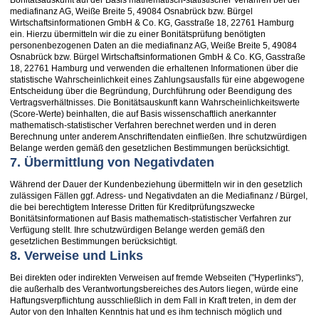
Bonitätsauskunft auf der Basis mathematisch-statistischer Verfahren bei der
mediafinanz AG, Weiße Breite 5, 49084 Osnabrück bzw. Bürgel
Wirtschaftsinformationen GmbH & Co. KG, Gasstraße 18, 22761 Hamburg
ein. Hierzu übermitteln wir die zu einer Bonitätsprüfung benötigten
personenbezogenen Daten an die mediafinanz AG, Weiße Breite 5, 49084
Osnabrück bzw. Bürgel Wirtschaftsinformationen GmbH & Co. KG, Gasstraße
18, 22761 Hamburg und verwenden die erhaltenen Informationen über die
statistische Wahrscheinlichkeit eines Zahlungsausfalls für eine abgewogene
Entscheidung über die Begründung, Durchführung oder Beendigung des
Vertragsverhältnisses. Die Bonitätsauskunft kann Wahrscheinlichkeitswerte
(Score-Werte) beinhalten, die auf Basis wissenschaftlich anerkannter
mathematisch-statistischer Verfahren berechnet werden und in deren
Berechnung unter anderem Anschriftendaten einfließen. Ihre schutzwürdigen
Belange werden gemäß den gesetzlichen Bestimmungen berücksichtigt.
7. Übermittlung von Negativdaten
Während der Dauer der Kundenbeziehung übermitteln wir in den gesetzlich
zulässigen Fällen ggf. Adress- und Negativdaten an die Mediafinanz / Bürgel,
die bei berechtigtem Interesse Dritten für Kreditprüfungszwecke
Bonitätsinformationen auf Basis mathematisch-statistischer Verfahren zur
Verfügung stellt. Ihre schutzwürdigen Belange werden gemäß den
gesetzlichen Bestimmungen berücksichtigt.
8. Verweise und Links
Bei direkten oder indirekten Verweisen auf fremde Webseiten ("Hyperlinks"),
die außerhalb des Verantwortungsbereiches des Autors liegen, würde eine
Haftungsverpflichtung ausschließlich in dem Fall in Kraft treten, in dem der
Autor von den Inhalten Kenntnis hat und es ihm technisch möglich und