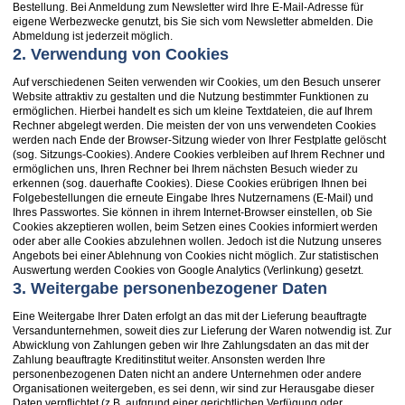
Bestellung. Bei Anmeldung zum Newsletter wird Ihre E-Mail-Adresse für
eigene Werbezwecke genutzt, bis Sie sich vom Newsletter abmelden. Die
Abmeldung ist jederzeit möglich.
2. Verwendung von Cookies
Auf verschiedenen Seiten verwenden wir Cookies, um den Besuch unserer
Website attraktiv zu gestalten und die Nutzung bestimmter Funktionen zu
ermöglichen. Hierbei handelt es sich um kleine Textdateien, die auf Ihrem
Rechner abgelegt werden. Die meisten der von uns verwendeten Cookies
werden nach Ende der Browser-Sitzung wieder von Ihrer Festplatte gelöscht
(sog. Sitzungs-Cookies). Andere Cookies verbleiben auf Ihrem Rechner und
ermöglichen uns, Ihren Rechner bei Ihrem nächsten Besuch wieder zu
erkennen (sog. dauerhafte Cookies). Diese Cookies erübrigen Ihnen bei
Folgebestellungen die erneute Eingabe Ihres Nutzernamens (E-Mail) und
Ihres Passwortes. Sie können in ihrem Internet-Browser einstellen, ob Sie
Cookies akzeptieren wollen, beim Setzen eines Cookies informiert werden
oder aber alle Cookies abzulehnen wollen. Jedoch ist die Nutzung unseres
Angebots bei einer Ablehnung von Cookies nicht möglich. Zur statistischen
Auswertung werden Cookies von Google Analytics (Verlinkung) gesetzt.
3. Weitergabe personenbezogener Daten
Eine Weitergabe Ihrer Daten erfolgt an das mit der Lieferung beauftragte
Versandunternehmen, soweit dies zur Lieferung der Waren notwendig ist. Zur
Abwicklung von Zahlungen geben wir Ihre Zahlungsdaten an das mit der
Zahlung beauftragte Kreditinstitut weiter. Ansonsten werden Ihre
personenbezogenen Daten nicht an andere Unternehmen oder andere
Organisationen weitergeben, es sei denn, wir sind zur Herausgabe dieser
Daten verpflichtet (z.B. aufgrund einer gerichtlichen Verfügung oder