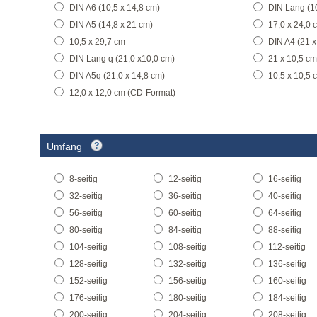
DIN A6 (10,5 x 14,8 cm)
DIN Lang (10
DIN A5 (14,8 x 21 cm)
17,0 x 24,0 
10,5 x 29,7 cm
DIN A4 (21 x
DIN Lang q (21,0 x10,0 cm)
21 x 10,5 cm
DIN A5q (21,0 x 14,8 cm)
10,5 x 10,5 
12,0 x 12,0 cm (CD-Format)
Umfang
8-seitig
12-seitig
16-seitig
32-seitig
36-seitig
40-seitig
56-seitig
60-seitig
64-seitig
80-seitig
84-seitig
88-seitig
104-seitig
108-seitig
112-seitig
128-seitig
132-seitig
136-seitig
152-seitig
156-seitig
160-seitig
176-seitig
180-seitig
184-seitig
200-seitig
204-seitig
208-seitig