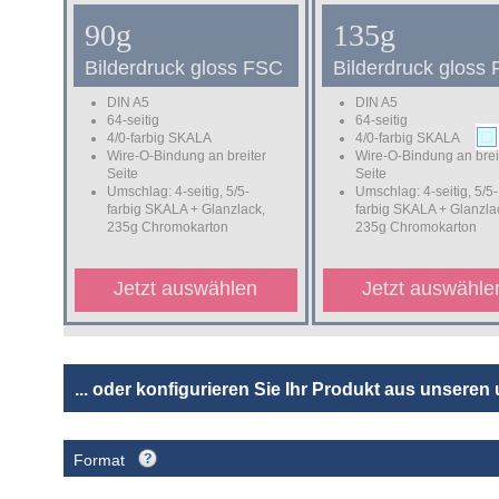
90g
135g
Bilderdruck gloss FSC
Bilderdruck gloss
DIN A5
DIN A5
64-seitig
64-seitig
4/0-farbig SKALA
4/0-farbig SKALA
Wire-O-Bindung an breiter
Wire-O-Bindung an brei
Seite
Seite
Umschlag: 4-seitig, 5/5-
Umschlag: 4-seitig, 5/5-
farbig SKALA + Glanzlack,
farbig SKALA + Glanzla
235g Chromokarton
235g Chromokarton
Jetzt auswählen
Jetzt auswähle
... oder konfigurieren Sie Ihr Produkt aus unsere
Format