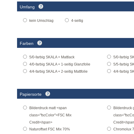
Umfang
kein Umschlag
4-seitig
Farben
5/0-farbig SKALA + Mattlack
5/0-farbig S
4/0-farbig SKALA + 1-seitig Glanzfolie
5/5-farbig S
4/4-farbig SKALA + 2-seitig Mattfolie
4/4-farbig S
Papiersorte
Bilderdruck matt <span
Bilderdruck 
class="fscColor">FSC Mix
class="fscC
Credit</span>
Credit</spa
Naturoffset FSC Mix 70%
Chromolux 