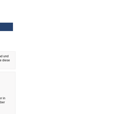
oad und
e diese
r in
aber