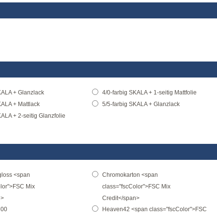
KALA + Glanzlack
4/0-farbig SKALA + 1-seitig Mattfolie
KALA + Mattlack
5/5-farbig SKALA + Glanzlack
KALA + 2-seitig Glanzfolie
gloss <span
Chromokarton <span
olor">FSC Mix
class="fscColor">FSC Mix
n>
Credit</span>
700
Heaven42 <span class="fscColor">FSC