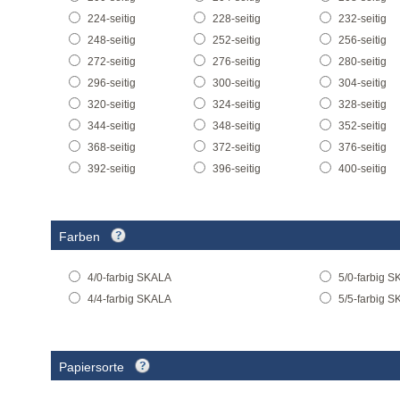
224-seitig
228-seitig
232-seitig
248-seitig
252-seitig
256-seitig
272-seitig
276-seitig
280-seitig
296-seitig
300-seitig
304-seitig
320-seitig
324-seitig
328-seitig
344-seitig
348-seitig
352-seitig
368-seitig
372-seitig
376-seitig
392-seitig
396-seitig
400-seitig
Farben
4/0-farbig SKALA
5/0-farbig S
4/4-farbig SKALA
5/5-farbig S
Papiersorte