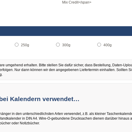
Mix Credit</span>
250g
300g
400g
are umgehend erhalten. Bitte stellen Sie dafür sicher, dass Bestellung, Daten-Upl
erfolgen. Nur dann können wir den angegebenen Liefertermin einhalten. Sollten Si
g.
 bei Kalendern verwendet…
änger in den unterschiedlichsten Arten verwendet, z.B. als kleiner Taschenkalende
er Wandkalender in DIN A4. Wire-O-gebundene Drucksachen dienen darüber hinaus 
bücher oder Notizbücher.