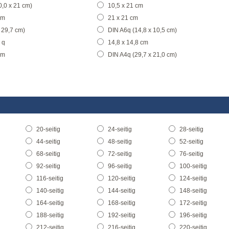
,0 x 21 cm)
10,5 x 21 cm
cm
21 x 21 cm
 29,7 cm)
DIN A6q (14,8 x 10,5 cm)
 q
14,8 x 14,8 cm
cm
DIN A4q (29,7 x 21,0 cm)
20-seitig
24-seitig
28-seitig
44-seitig
48-seitig
52-seitig
68-seitig
72-seitig
76-seitig
92-seitig
96-seitig
100-seitig
116-seitig
120-seitig
124-seitig
140-seitig
144-seitig
148-seitig
164-seitig
168-seitig
172-seitig
188-seitig
192-seitig
196-seitig
212-seitig
216-seitig
220-seitig