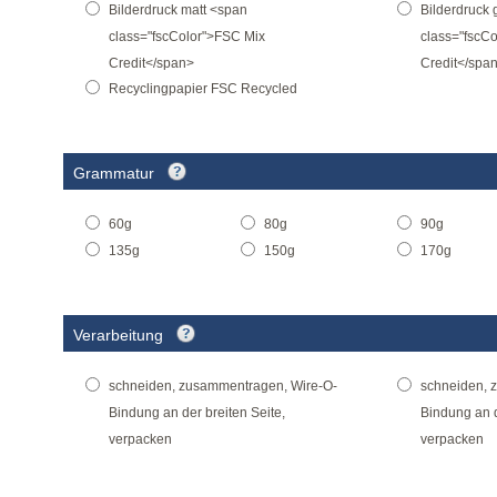
Bilderdruck matt <span
Bilderdruck 
class="fscColor">FSC Mix
class="fscC
Credit</span>
Credit</spa
Recyclingpapier FSC Recycled
Grammatur
60g
80g
90g
135g
150g
170g
Verarbeitung
schneiden, zusammentragen, Wire-O-
schneiden, 
Bindung an der breiten Seite,
Bindung an 
verpacken
verpacken