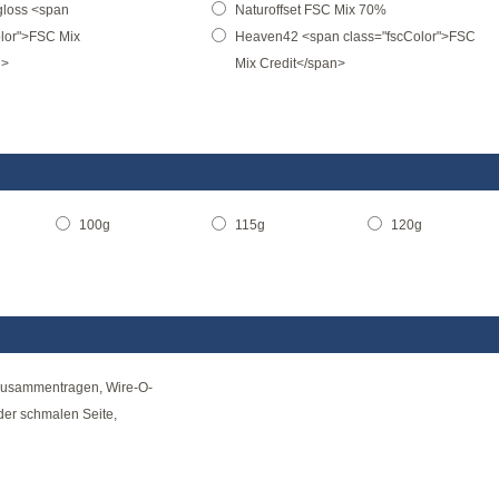
gloss <span
Naturoffset FSC Mix 70%
olor">FSC Mix
Heaven42 <span class="fscColor">FSC
n>
Mix Credit</span>
100g
115g
120g
zusammentragen, Wire-O-
der schmalen Seite,