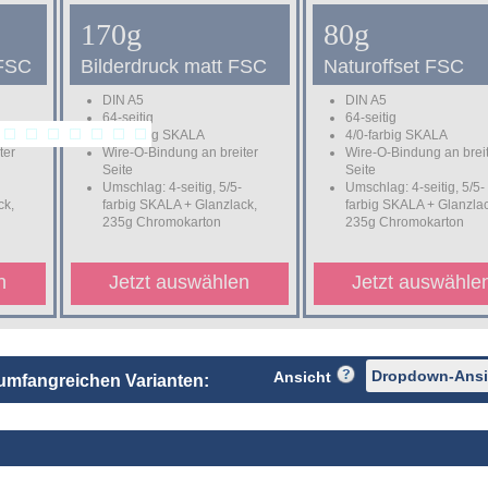
170g
80g
 FSC
Bilderdruck matt FSC
Naturoffset FSC
DIN A5
DIN A5
64-seitig
64-seitig
4/0-farbig SKALA
4/0-farbig SKALA
ter
Wire-O-Bindung an breiter
Wire-O-Bindung an brei
Seite
Seite
Umschlag: 4-seitig, 5/5-
Umschlag: 4-seitig, 5/5-
ck,
farbig SKALA + Glanzlack,
farbig SKALA + Glanzla
235g Chromokarton
235g Chromokarton
n
Jetzt auswählen
Jetzt auswähle
Ansicht
n umfangreichen Varianten: