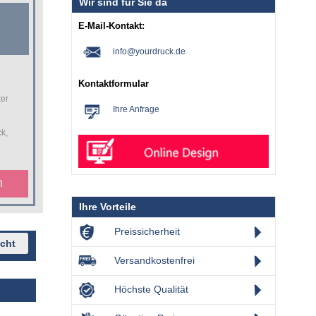
Wir sind für Sie da
E-Mail-Kontakt:
info@yourdruck.de
Kontaktformular
ter
Ihre Anfrage
ck,
n
Ihre Vorteile
Preissicherheit
Versandkostenfrei
Höchste Qualität